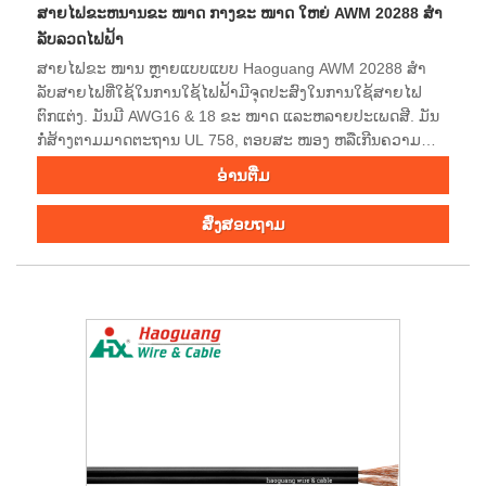
ສາຍໄຟຂະຫນານຂະ ໜາດ ກາງຂະ ໜາດ ໃຫຍ່ AWM 20288 ສຳ
ລັບລວດໄຟຟ້າ
ສາຍໄຟຂະ ໜານ ຫຼາຍແບບແບບ Haoguang AWM 20288 ສຳ
ລັບສາຍໄຟທີ່ໃຊ້ໃນການໃຊ້ໄຟຟ້າມີຈຸດປະສົງໃນການໃຊ້ສາຍໄຟ
ຕົກແຕ່ງ. ມັນມີ AWG16 & 18 ຂະ ໜາດ ແລະຫລາຍປະເພດສີ. ມັນ
ກໍ່ສ້າງຕາມມາດຕະຖານ UL 758, ຕອບສະ ໜອງ ຫລືເກີນຄວາມ
ຕ້ອງການທົດສອບແປວໄຟ. ຮັບປະກັນຄວາມ ໜ້າ ເຊື່ອຖືໃນໄລຍະ
ອ່ານ​ຕື່ມ
ຍາວ. ຍິນດີຕ້ອນຮັບເຂົ້າສູ່ການສອບຖາມ.
ສົ່ງສອບຖາມ