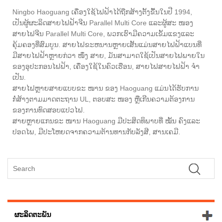
Ningbo Haoguang ເຄື່ອງໃຊ້ໄຟຟ້າໄດ້ຖືກສ້າງຕັ້ງຂື້ນໃນປີ 1994,
ເປັນຜູ້ຜະລິດສາຍໄຟຟ້າຈີນ Parallel Multi Core ແລະຜູ້ສະ ໜອງ
ສາຍໄຟຈີນ Parallel Multi Core, ພວກເຮົາມີຄວາມເຂັ້ມແຂງແລະ
ຄຸ້ມຄອງທີ່ສົມບູນ. ສາຍໄຟຂະຫນານຫຼາຍເສັ້ນແມ່ນສາຍໄຟຟ້າແບນທີ່
ມີສາຍໄຟຟ້າຫຼາຍກ່ວາ ໜຶ່ງ ສາຍ, ມັນສາມາດໃຊ້ເປັນສາຍໄຟພາຍໃນ
ຂອງອຸປະກອນໄຟຟ້າ, ເຄື່ອງໃຊ້ໃນຄົວເຮືອນ, ສາຍໄຟສາຍໄຟຟ້າ ຈໍາ​
ເປັນ.
ສາຍໄຟຫຼາຍສາຍແບບຂະ ໜານ ຂອງ Haoguang ແມ່ນໄດ້ຮັບການ
ກໍ່ສ້າງຕາມມາດຕະຖານ UL, ຕອບສະ ໜອງ ຫຼືເກີນຄວາມຕ້ອງການ
ຂອງການທົດສອບແປວໄຟ.
ສາຍຫຼາຍແກນຂະ ໜານ Haoguang ມີປະສິດທິພາບທີ່ ໝັ້ນ ຄົງແລະ
ປອດໄພ, ມີປະໂຫຍດຈາກຄວາມຕ້ານທານກັບລັງສີ, ສານເຄມີ.
ຜະລິດຕະພັນ