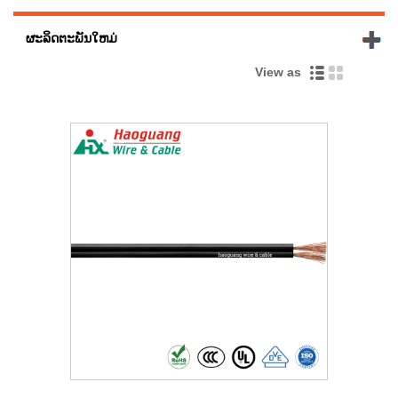
ຜະລິດຕະພັນໃຫມ່
View as