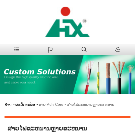
>
ຜະລິດຕະພັນ
>
ສາຍ Multi Core
>
ສາຍໄຟຂະຫນານຫຼາຍຂະຫນານ
ບ້ານ
ສາຍໄຟຂະຫນານຫຼາຍຂະຫນານ