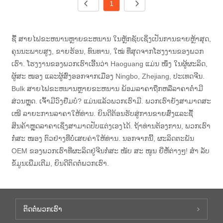
1
ຊື້ ສາຍໄຟຂະຫນານຫຼາຍຂະຫນານ ໃນຫຼັກຊັບເຊິ່ງເປັນການຂາຍຫຼ້າສຸດ,
ຄຸນນະພາບສູງ, ຂາຍຮ້ອນ, ທົນທານ, ໃໝ່ ທີ່ສຸດຈາກໂຮງງານຂອງພວກ
ເຮົາ. ໂຮງງານຂອງພວກເຮົາເອີ້ນວ່າ Haoguang ແມ່ນ ໜຶ່ງ ໃນຜູ້ຜະລິດ,
ຜູ້ສະ ໜອງ ແລະຜູ້ສົ່ງອອກຈາກເມືອງ Ningbo, Zhejiang, ປະເທດຈີນ.
Bulk ສາຍໄຟຂະຫນານຫຼາຍຂະຫນານ ພ້ອມລາຄາຖືກຫລືລາຄາຕໍ່າມີ
ສ່ວນຫຼຸດ. ເຈົ້າມີວົງຢືມບໍ? ແມ່ນແລ້ວພວກເຮົາມີ. ພວກເຮົາຍັງສາມາດສະ
ເໜີ ລາຍະການລາຄາໃຫ້ທ່ານ. ຍິນດີຕ້ອນຮັບສູ່ການຂາຍສົ່ງແລະຊື້
ສິນຄ້າຫຼຸດລາຄາເຊິ່ງສາມາດປັບແຕ່ງເອງໄດ້. ຖ້າທ່ານຕ້ອງການ, ພວກເຮົາ
ກໍ່ສະ ໜອງ ຕົວຢ່າງທີ່ບໍ່ເສຍຄ່າໃຫ້ທ່ານ. ນອກຈາກນີ້, ຜະລິດຕະພັນ
OEM ຂອງພວກເຮົາທີ່ຜະລິດຢູ່ຈີນກໍ່ສະ ໜັບ ສະ ໜູນ ຍີ່ຫໍ້ຕ່າງໆ! ສຳ ລັບ
ຂໍ້ມູນເພີ່ມເຕີມ, ຍິນດີຕິດຕໍ່ພວກເຮົາ.
ຕິດ​ຕໍ່​ພວກ​ເຮົາ