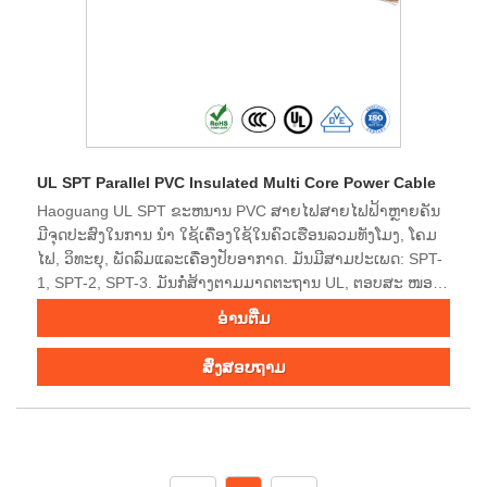
UL SPT Parallel PVC Insulated Multi Core Power Cable
Haoguang UL SPT ຂະຫນານ PVC ສາຍໄຟສາຍໄຟຟ້າຫຼາຍຄັນ
ມີຈຸດປະສົງໃນການ ນຳ ໃຊ້ເຄື່ອງໃຊ້ໃນຄົວເຮືອນລວມທັງໂມງ, ໂຄມ
ໄຟ, ວິທະຍຸ, ພັດລົມແລະເຄື່ອງປັບອາກາດ. ມັນມີສາມປະເພດ: SPT-
1, SPT-2, SPT-3. ມັນກໍ່ສ້າງຕາມມາດຕະຖານ UL, ຕອບສະ ໜອງ
ຫລືເກີນຄວາມຕ້ອງການທົດສອບແປວໄຟ. ສາຍໄຟຟ້າ Haoguang
ອ່ານ​ຕື່ມ
ໃຫ້ການສະ ໜັບ ສະ ໜູນ ສາຍໄຟສາຍປະເພດຕ່າງໆ ສຳ ລັບການ
ສະ ໝັກ ຂອງທ່ານ. Pls ຕິດຕໍ່ພວກເຮົາເພື່ອປຶກສາຫາລືກ່ຽວກັບ
ສົ່ງສອບຖາມ
ຄວາມຕ້ອງການຂອງທ່ານ.