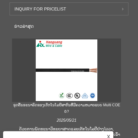
INQUIRY FOR PRICELIST
ຂ່າວ​ລ່າ​ສຸດ
ຂຸດຄົ້ນອະນາຄົດຂອງເຕັກໂນໂລຍີສາກົນທີ່ມີຄວາມຫມາຍແບບ Multi COE
ບໍ?
2025/05/21
ໃຊ
ນ
ດ້ວຍການພັດທະນາວິທະຍາສາດແລະເຕັກໂນໂລຢີຢ່າງໄວວາ,
ພ້ອມ
ເຕັກໂນໂລຢີສາຍເຄເບີນຍັງມີການພັດທະນາຢ່າງໄວວາເພື່ອປັບຕົວເຂົ້າ
X