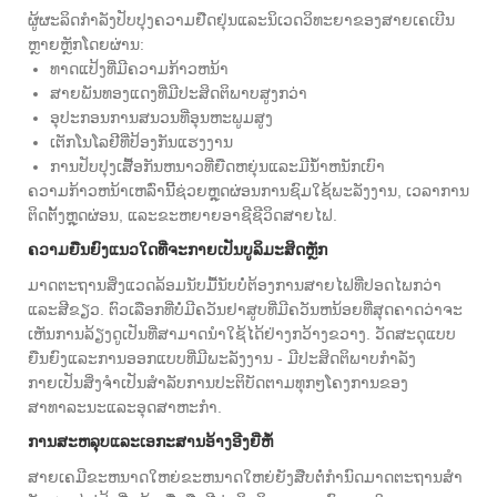
ຜູ້ຜະລິດກໍາລັງປັບປຸງຄວາມຢືດຢຸ່ນແລະນິເວດວິທະຍາຂອງສາຍເຄເບີນ
ຫຼາຍຫຼັກໂດຍຜ່ານ:
ທາດແປ້ງທີ່ມີຄວາມກ້າວຫນ້າ
ສາຍພັນທອງແດງທີ່ມີປະສິດຕິພາບສູງກວ່າ
ອຸປະກອນການສນວນທີ່ອຸນຫະພູມສູງ
ເຕັກໂນໂລຢີທີ່ປ້ອງກັນແຮງງານ
ການປັບປຸງເສື້ອກັນຫນາວທີ່ຍືດຫຍຸ່ນແລະມີນ້ໍາຫນັກເບົາ
ຄວາມກ້າວຫນ້າເຫລົ່ານີ້ຊ່ວຍຫຼຸດຜ່ອນການຊົມໃຊ້ພະລັງງານ, ເວລາການ
ຕິດຕັ້ງຫຼຸດຜ່ອນ, ແລະຂະຫຍາຍອາຊີຊີວິດສາຍໄຟ.
ຄວາມຍືນຍົງແນວໃດທີ່ຈະກາຍເປັນບູລິມະສິດຫຼັກ
ມາດຕະຖານສິ່ງແວດລ້ອມນັບມື້ນັບບໍ່ຕ້ອງການສາຍໄຟທີ່ປອດໄພກວ່າ
ແລະສີຂຽວ. ຕົວເລືອກທີ່ບໍ່ມີຄວັນຢາສູບທີ່ມີຄວັນຫນ້ອຍທີ່ສຸດຄາດວ່າຈະ
ເຫັນການລ້ຽງດູເປັນທີ່ສາມາດນໍາໃຊ້ໄດ້ຢ່າງກວ້າງຂວາງ. ວັດສະດຸແບບ
ຍືນຍົງແລະການອອກແບບທີ່ມີພະລັງງານ - ມີປະສິດຕິພາບກໍາລັງ
ກາຍເປັນສິ່ງຈໍາເປັນສໍາລັບການປະຕິບັດຕາມທຸກໆໂຄງການຂອງ
ສາທາລະນະແລະອຸດສາຫະກໍາ.
ການສະຫລຸບແລະເອກະສານອ້າງອີງຍີ່ຫໍ້
ສາຍເຄມີຂະຫນາດໃຫຍ່ຂະຫນາດໃຫຍ່ຍັງສືບຕໍ່ກໍານົດມາດຕະຖານສໍາ