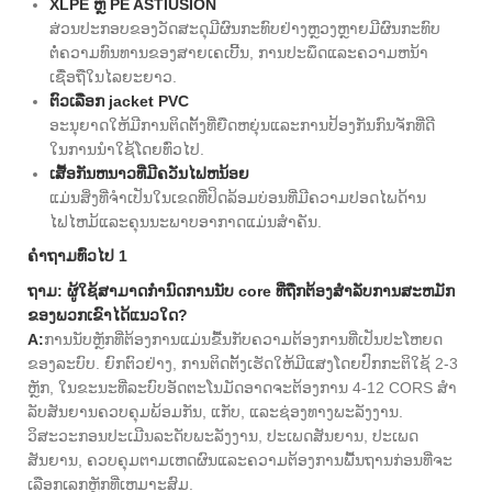
XLPE ຫຼື PE ASTIUSION
ສ່ວນປະກອບຂອງວັດສະດຸມີຜົນກະທົບຢ່າງຫຼວງຫຼາຍມີຜົນກະທົບ
ຕໍ່ຄວາມທົນທານຂອງສາຍເຄເບີ້ນ, ການປະພຶດແລະຄວາມຫນ້າ
ເຊື່ອຖືໃນໄລຍະຍາວ.
ຕົວເລືອກ jacket PVC
ອະນຸຍາດໃຫ້ມີການຕິດຕັ້ງທີ່ຍືດຫຍຸ່ນແລະການປ້ອງກັນກົນຈັກທີ່ດີ
ໃນການນໍາໃຊ້ໂດຍທົ່ວໄປ.
ເສື້ອກັນຫນາວທີ່ມີຄວັນໄຟຫນ້ອຍ
ແມ່ນສິ່ງທີ່ຈໍາເປັນໃນເຂດທີ່ປິດລ້ອມບ່ອນທີ່ມີຄວາມປອດໄພດ້ານ
ໄຟໄຫມ້ແລະຄຸນນະພາບອາກາດແມ່ນສໍາຄັນ.
ຄໍາຖາມທົ່ວໄປ 1
ຖາມ: ຜູ້ໃຊ້ສາມາດກໍານົດການນັບ core ທີ່ຖືກຕ້ອງສໍາລັບການສະຫມັກ
ຂອງພວກເຂົາໄດ້ແນວໃດ?
A:
ການນັບຫຼັກທີ່ຕ້ອງການແມ່ນຂື້ນກັບຄວາມຕ້ອງການທີ່ເປັນປະໂຫຍດ
ຂອງລະບົບ. ຍົກຕົວຢ່າງ, ການຕິດຕັ້ງເຮັດໃຫ້ມີແສງໂດຍປົກກະຕິໃຊ້ 2-3
ຫຼັກ, ໃນຂະນະທີ່ລະບົບອັດຕະໂນມັດອາດຈະຕ້ອງການ 4-12 CORS ສໍາ
ລັບສັນຍານຄວບຄຸມພ້ອມກັນ, ແກັບ, ແລະຊ່ອງທາງພະລັງງານ.
ວິສະວະກອນປະເມີນລະດັບພະລັງງານ, ປະເພດສັນຍານ, ປະເພດ
ສັນຍານ, ຄວບຄຸມຕາມເຫດຜົນແລະຄວາມຕ້ອງການພື້ນຖານກ່ອນທີ່ຈະ
ເລືອກເລກຫຼັກທີ່ເຫມາະສົມ.