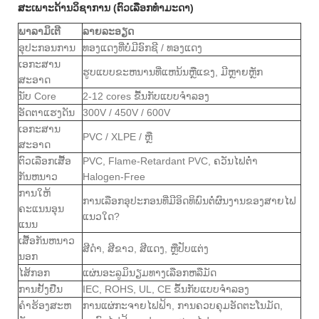
ສະເພາະດ້ານວິຊາການ (ຕົວເລືອກທໍາມະດາ)
ພາລາມິເຕີ
ລາຍລະອຽດ
ອຸປະກອນການ
ທອງແດງທີ່ບໍ່ມີອົກຊີ / ທອງແດງ
ເອກະສານ
ຮູບແບບຂະຫນານທີ່ແຫນ້ນຫຼືແຂງ, ມີຫຼາຍຫຼັກ
ສະອາດ
ນັບ Core
2-12 cores ຂື້ນກັບແບບຈໍາລອງ
ອັດຕາແຮງດັນ
300V / 450V / 600V
ເອກະສານ
PVC / XLPE / ຫຼື
ສະອາດ
ຕົວເລືອກເສື້ອ
PVC, Flame-Retardant PVC, ຄວັນໄຟຕໍ່າ
ກັນຫນາວ
Halogen-Free
ການໃຫ້
ການເລືອກອຸປະກອນທີ່ມີອິດທິພົນຕໍ່ຜົນງານຂອງສາຍໄຟ
ຄະແນນອຸນ
ແນວໃດ?
ແນນ
ເສື້ອກັນຫນາວ
ສີດໍາ, ສີຂາວ, ສີແດງ, ຫຼືປັບແຕ່ງ
ນອກ
ໄສ້ກອກ
ແຜ່ນອະລູມິນຽມທາງເລືອກຫລືມັດ
ການຢັ້ງຢືນ
IEC, ROHS, UL, CE ຂຶ້ນກັບແບບຈໍາລອງ
ຄໍາຮ້ອງສະຫ
ການແຜ່ກະຈາຍໄຟຟ້າ, ການຄວບຄຸມອັດຕະໂນມັດ,