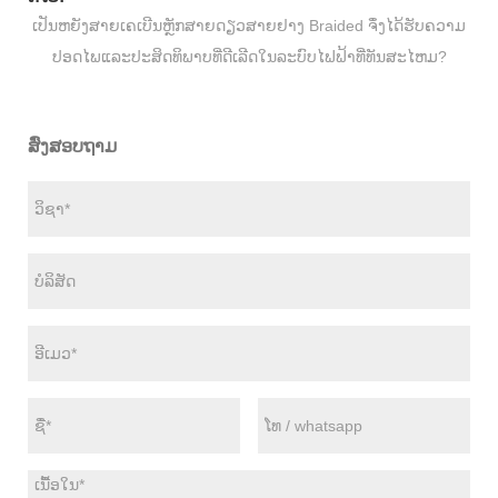
ເປັນ​ຫຍັງ​ສາຍ​ເຄ​ເບີນ​ຫຼັກ​ສາຍ​ດຽວ​ສາຍ​ຢາງ Braided ຈຶ່ງ​ໄດ້​ຮັບ​ຄວາມ​
ປອດ​ໄພ​ແລະ​ປະ​ສິດ​ທິ​ພາບ​ທີ່​ດີ​ເລີດ​ໃນ​ລະ​ບົບ​ໄຟ​ຟ້າ​ທີ່​ທັນ​ສະ​ໄຫມ?
ສົ່ງສອບຖາມ