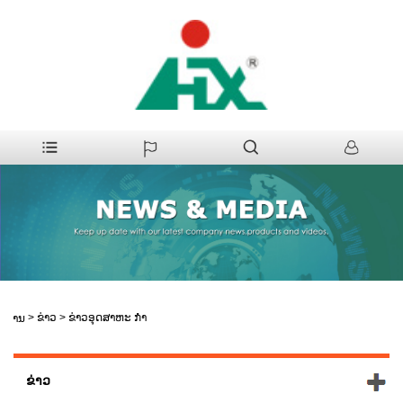
>
ຂ່າວ
>
ຂ່າວອຸດສາຫະ ກຳ
ບ້ານ
ຂ່າວ