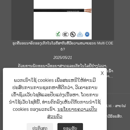
ຂຸດຄົ້ນອະນາຄົດຂອງເຕັກໂນໂລຍີສາກົນທີ່ມີຄວາມຫມາຍແບບ Multi COE
ບໍ?
2025/05/21
ໃຊ
ນ
ດ້ວຍການພັດທະນາວິທະຍາສາດແລະເຕັກໂນໂລຢີຢ່າງໄວວາ,
ພ້ອມ
ເຕັກໂນໂລຢີສາຍເຄເບີນຍັງມີການພັດທະນາຢ່າງໄວວາເພື່ອປັບຕົວເຂົ້າ
X
ສາຍ
ກັບລະບົບການສື່ສານຂໍ້ມູນທີ່ກໍາລັງເຕີບໃຫຍ່ແລະສັບຊ້ອນ. ໃນພາກ
ພວກເຮົາໃຊ້ cookies ເພື່ອສະເຫນີໃຫ້ທ່ານມີ
ສະຫນາມນີ້, ສາມາດດຶງດູດຄໍາທີ່ໄດ້ຮັບຄວາມສົນໃຈຫຼາຍ, ເຊິ່ງເປັນ
ຕົວແທນໃຫ້ແກ່ປະສິດທິພາບຂອງສາຍໄຟ, ຫຼຸດຜ່ອນຄວາມຕ້ອງການ
ປະສົບການການຊອກຫາທີ່ດີກວ່າ, ວິເຄາະການ
ຂອງອຸປະກອນສື່ສານທີ່ທັນສະໄຫມ.
ເຂົ້າຊົມເວັບໄຊທ໌ແລະປັບແຕ່ງເນື້ອຫາ. ໂດຍການ
ນໍາໃຊ້ເວັບໄຊທ໌ນີ້, ທ່ານຕົກລົງເຫັນດີກັບການນໍາໃຊ້
ລິຂະສິດ© 2019 Xiangshan Hooongang ສາຍໄຟຟ້າ & ບໍລິສັດສາຍໄຟ, Ltd. - ສາຍໄຟ
cookies ຂອງພວກເຮົາ.
ນະໂຍບາຍຄວາມເປັນ
ສ່ວນຕົວ
ລະດັບປະເທດຈີນ, ຜູ້ສະຫນອງສາຍໄຟແບບດຽວ, ສາຍໄຟ PVC ຜູ້ຜະລິດມີລິຂະສິດ.
ລິ້ງຄ໌
Sitemap
RSS
XML
Privacy Policy
ປະຕິເສດ
ຍອມຮັບ