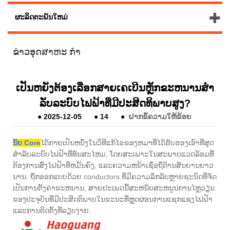
ຜະລິດຕະພັນໃຫມ່
ຂ່າວອຸດສາຫະ ກຳ
ເປັນຫຍັງຕ້ອງເລືອກສາຍເຄເບີນຫຼັກຂະຫນານສໍາ
ລັບລະບົບໄຟຟ້າທີ່ມີປະສິດທິພາບສູງ?
●
2025-12-05
●
14
●
ຝາກຂໍ້ຄວາມໃຫ້ຂ້ອຍ
ນັບ Core
ໄດ້ກາຍເປັນຫນຶ່ງໃນວິທີແກ້ໄຂຂອງຫມາທີ່ໄດ້ຮັບຮອງເອົາທີ່ສຸດ
ສໍາລັບລະບົບໄຟຟ້າທີ່ທັນສະໄຫມ, ໂດຍສະເພາະໃນສະພາບແວດລ້ອມທີ່
ຕ້ອງການສົ່ງໄຟຟ້າທີ່ຫມັ້ນຄົງ, ແລະຄວາມຫນ້າເຊື່ອຖືດ້ານສັນຍານຍາວ
ນານ. ຖືກອອກແບບດ້ວຍ conductors ທີ່ມີຄວາມລຶກລັບຫຼາຍຊະນິດທີ່ຈັດ
ເປັນການຕັ້ງຄ່າຂະຫນານ, ສາຍປະເພດນີ້ສະຫນັບສະຫນູນການໄຫຼວຽນ
ຂອງປະຈຸບັນທີ່ມີປະສິດຕິພາບໃນຂະນະທີ່ຫຼຸດຜ່ອນການແຊກແຊງໄຟຟ້າ
ແລະການຕິດຕັ້ງທີ່ລຽບງ່າຍ.