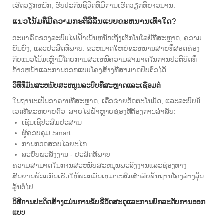
ເຮັດວຽກຫນັກ, ຮັບປະກັນຊີວິດທີ່ມີການເຮັດວຽກທີ່ຍາວນານ.
ແນວໂນ້ມທີ່ມີຄວາມກະຕືລືລົ້ນແບບຂະຫນານເທົ່າໃດ?
ອະນາຄົດຂອງລະບົບໄຟຟ້າເນັ້ນຫນັກເຖິງເຕັກໂນໂລຢີທີ່ສະຫຼາດ, ຄວາມ
ຍືນຍົງ, ແລະປະສິດທິພາບ. ຂະຫນາດໃຫຍ່ຂະຫນານສາຍທີ່ສອດຄ່ອງ
ກັບແນວໂນ້ມເຫຼົ່ານີ້ໂດຍການສະເຫນີຄວາມສາມາດໃນການປະຕິບັດທີ່
ກ້າວຫນ້າແລະການອອກແບບໂຄງສ້າງທີ່ສາມາດປັບຕົວໄດ້.
ວິທີທີ່ມັນສະຫນັບສະຫນູນລະບົບທີ່ສະຫຼາດແລະເຊື່ອມຕໍ່
ໃນຖານະເປັນອາຄານທີ່ສະຫຼາດ, ເຄືອຂ່າຍອັດຕະໂນມັດ, ແລະລະບົບນິ
ເວດທີ່ຂະຫຍາຍຕົວ, ສາຍໄຟຟ້າຫຼາຍຊ່ອງທີ່ຕ້ອງການສໍາລັບ:
ເຊັນເຊີປະສົມປະສານ
ຜູ້ຄວບຄຸມ Smart
ການກວດສອບໄລຍະໄກ
ລະບົບພະລັງງານ - ປະສິດທິພາບ
ຄວາມສາມາດໃນການສະຫນັບສະຫນູນພະລັງງານແລະຊ່ອງທາງ
ສັນຍານພ້ອມກັນເຮັດໃຫ້ພວກມັນເຫມາະສົມສໍາລັບພື້ນຖານໂຄງລ່າງລຸ້ນ
ລຸ້ນຕໍ່ໄປ.
ວິທີການປະດິດສ້າງແມ່ນການຂັບຂີ່ວັດສະດຸແລະການຍົກລະດັບການອອກ
ແບບ