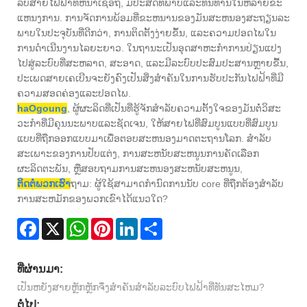
ລັບສາຍໄຟຟ້າທີ່ຫນ້າເຊື່ອຖື, ມີປະສິດທິພາບແລະທົນທານໃນຫລາຍຂະ
ແຫນງການ. ການຈັດການພ້ອມທີ່ຂະຫນານຂອງມັນສະຫນອງສະຖຽນລະ
ພາບໃນປະຈຸບັນທີ່ດີກວ່າ, ການຕິດຕັ້ງງ່າຍຂຶ້ນ, ແລະຄວາມປອດໄພໃນ
ການດໍາເນີນງານໄລຍະຍາວ. ໃນຖານະເປັນອຸດສາຫະກໍາການປ່ຽນແປງ
ໄປສູ່ລະບົບທີ່ສະຫລາດ, ສະອາດ, ແລະມີລະບົບປະສົມປະສານຫຼາຍຂື້ນ,
ປະເພດສາຍເຄເບີນຈະຍັງຄົງເປັນສິ່ງສໍາຄັນໃນການຮັບປະກັນໄຟຟ້າທີ່ມີ
ຄວາມສອດຄ່ອງແລະປອດໄພ.
haOgoung
, ຜູ້ຜະລິດທີ່ເປັນທີ່ຮູ້ຈັກສໍາລັບຄວາມຕັ້ງໃຈຂອງມັນຕໍ່ວິສະ
ວະກໍາທີ່ມີຄຸນນະພາບແລະຊັດເຈນ, ໃຫ້ສາຍໄຟທີ່ສົມບູນແບບທີ່ສົມບູນ
ແບບທີ່ຖືກອອກແບບມາເພື່ອຕອບສະຫນອງມາດຕະຖານໂລກ. ສໍາລັບ
ສະເພາະຂອງການປັບແຕ່ງ, ການສະຫນັບສະຫນູນການຄັດເລືອກ
ຜະລິດຕະພັນ, ຫຼືສອບຖາມການສະຫນອງສະຫນັບສະຫນູນ,
ຕິດຕໍ່ພວກເຮົາ
ຖາມ: ຜູ້ໃຊ້ສາມາດກໍານົດການນັບ core ທີ່ຖືກຕ້ອງສໍາລັບ
ການສະຫມັກຂອງພວກເຂົາໄດ້ແນວໃດ?
Facebook
X
WhatsApp
Pinterest
LinkedIn
Share
ທີ່ຜ່ານມາ:
ເປັນຫຍັງສາຍຫຼັກຫຼັກຈຶ່ງສໍາຄັນສໍາລັບລະບົບໄຟຟ້າທີ່ທັນສະໄຫມ?
ຕໍ່ໄປ: