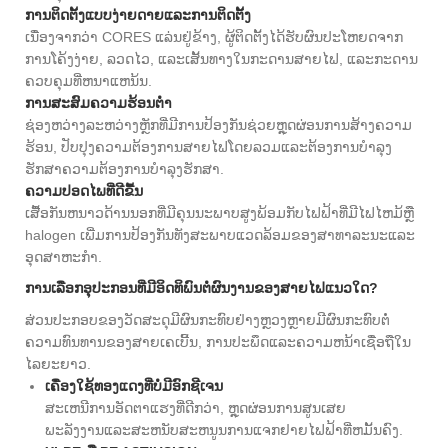
ການຕິດຕັ້ງແບບງ່າຍດາຍແລະການຕິດຕັ້ງ
ເນື່ອງຈາກວ່າ CORES ແລ່ນຢູ່ຂ້າງ, ຜູ້ຕິດຕັ້ງໄດ້ຮັບຜົນປະໂຫຍດຈາກ
ການໂຄ້ງງ່າຍ, ລວດໄວ, ແລະເສັ້ນທາງໃນກະດານສາຍໄຟ, ແລະກະດານ
ຄວບຄຸມທີ່ຫນາແຫນ້ນ.
ການສະສົມຄວາມຮ້ອນຕ່ໍາ
ຊ່ອງຫວ່າງລະຫວ່າງຫຼັກທີ່ມີການປ້ອງກັນຊ່ວຍຫຼຸດຜ່ອນການສ້າງຄວາມ
ຮ້ອນ, ປັບປຸງຄວາມຕ້ອງການສາຍໄຟໂດຍລວມແລະຕ້ອງການບໍາລຸງ
ຮັກສາຄວາມຕ້ອງການບໍາລຸງຮັກສາ.
ຄວາມປອດໄພທີ່ດີຂື້ນ
ເສື້ອກັນຫນາວດ້ານນອກທີ່ມີຄຸນນະພາບສູງພ້ອມກັບໄຟຟ້າທີ່ມີໄຟໄຫມ້ຫຼື
halogen ເພີ່ມການປ້ອງກັນທັງສະພາບແວດລ້ອມຂອງສາທາລະນະແລະ
ອຸດສາຫະກໍາ.
ການເລືອກອຸປະກອນທີ່ມີອິດທິພົນຕໍ່ຜົນງານຂອງສາຍໄຟແນວໃດ?
ສ່ວນປະກອບຂອງວັດສະດຸມີຜົນກະທົບຢ່າງຫຼວງຫຼາຍມີຜົນກະທົບຕໍ່
ຄວາມທົນທານຂອງສາຍເຄເບີ້ນ, ການປະພຶດແລະຄວາມຫນ້າເຊື່ອຖືໃນ
ໄລຍະຍາວ.
ເຄື່ອງໃຊ້ທອງແດງທີ່ບໍ່ມີອົກຊີເຈນ
ສະເຫນີການອັດຕາແຮງທີ່ດີກວ່າ, ຫຼຸດຜ່ອນການສູນເສຍ
ພະລັງງານແລະສະຫນັບສະຫນູນການແຈກຢາຍໄຟຟ້າທີ່ຫມັ້ນຄົງ.