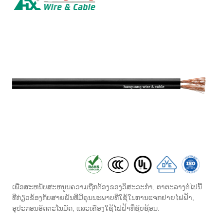
ເພື່ອສະຫນັບສະຫນູນຄວາມຖືກຕ້ອງຂອງວິສະວະກໍາ, ຕາຕະລາງຕໍ່ໄປນີ້
ທີ່ກ່ຽວຂ້ອງກັບສາຍພັນທີ່ມີຄຸນນະພາບທີ່ໃຊ້ໃນການແຈກຢາຍໄຟຟ້າ,
ອຸປະກອນອັດຕະໂນມັດ, ແລະເຄື່ອງໃຊ້ໄຟຟ້າທີ່ຊັບຊ້ອນ.