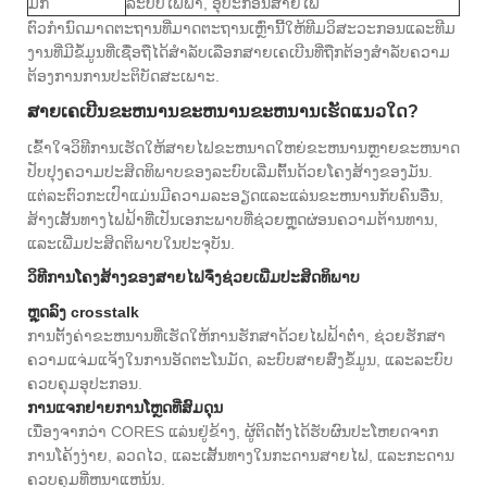
ມັກ
ລະບົບໄຟຟ້າ, ອຸປະກອນສາຍໄຟ
ຕົວກໍານົດມາດຕະຖານທີ່ມາດຕະຖານເຫຼົ່ານີ້ໃຫ້ທີມວິສະວະກອນແລະທີມ
ງານທີ່ມີຂໍ້ມູນທີ່ເຊື່ອຖືໄດ້ສໍາລັບເລືອກສາຍເຄເບີນທີ່ຖືກຕ້ອງສໍາລັບຄວາມ
ຕ້ອງການການປະຕິບັດສະເພາະ.
ສາຍເຄເບີນຂະຫນານຂະຫນານຂະຫນານເຮັດແນວໃດ?
ເຂົ້າໃຈວິທີການເຮັດໃຫ້ສາຍໄຟຂະຫນາດໃຫຍ່ຂະຫນານຫຼາຍຂະຫນາດ
ປັບປຸງຄວາມປະສິດທິພາບຂອງລະບົບເລີ່ມຕົ້ນດ້ວຍໂຄງສ້າງຂອງມັນ.
ແຕ່ລະຕົວກະເປົາແມ່ນມີຄວາມລະອຽດແລະແລ່ນຂະຫນານກັບຄົນອື່ນ,
ສ້າງເສັ້ນທາງໄຟຟ້າທີ່ເປັນເອກະພາບທີ່ຊ່ວຍຫຼຸດຜ່ອນຄວາມຕ້ານທານ,
ແລະເພີ່ມປະສິດຕິພາບໃນປະຈຸບັນ.
ວິທີການໂຄງສ້າງຂອງສາຍໄຟຈຶ່ງຊ່ວຍເພີ່ມປະສິດທິພາບ
ຫຼຸດລົງ crosstalk
ການຕັ້ງຄ່າຂະຫນານທີ່ເຮັດໃຫ້ການຮັກສາດ້ວຍໄຟຟ້າຕ່ໍາ, ຊ່ວຍຮັກສາ
ຄວາມແຈ່ມແຈ້ງໃນການອັດຕະໂນມັດ, ລະບົບສາຍສົ່ງຂໍ້ມູນ, ແລະລະບົບ
ຄວບຄຸມອຸປະກອນ.
ການແຈກຢາຍການໂຫຼດທີ່ສົມດຸນ
ເນື່ອງຈາກວ່າ CORES ແລ່ນຢູ່ຂ້າງ, ຜູ້ຕິດຕັ້ງໄດ້ຮັບຜົນປະໂຫຍດຈາກ
ການໂຄ້ງງ່າຍ, ລວດໄວ, ແລະເສັ້ນທາງໃນກະດານສາຍໄຟ, ແລະກະດານ
ຄວບຄຸມທີ່ຫນາແຫນ້ນ.