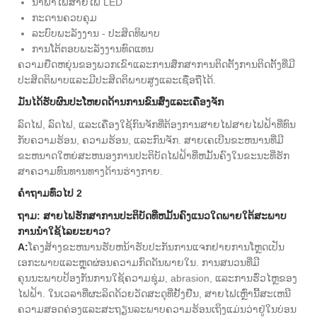
ນໍາພາໄຟສາຍໄຟ LED
ກະດານຄວບຄຸມ
ລະບົບພະລັງງານ - ປະສິດທິພາບ
ການໂຕ້ຕອບພະລັງງານທົດແທນ
ຄວາມຍືດຫຍຸ່ນຂອງພວກເຂົາແລະການສຶກສາການຕິດຕັ້ງການຕິດຕັ້ງທີ່ມີ
ປະສິດຕິພາບແລະມີປະສິດຕິພາບສູງແລະເຊື່ອຖືໄດ້.
ມັນໄດ້ຮັບຜົນປະໂຫຍດດ້ານການຂົນສົ່ງແລະເຄື່ອງຈັກ
ລົດໄຟ, ລົດໄຟ, ແລະເຄື່ອງໃຊ້ກົນຈັກທີ່ຕ້ອງການສາຍໄຟສາຍໄຟຟ້າທີ່ທົນ
ກັບຄວາມຮ້ອນ, ຄວາມຮ້ອນ, ແລະກົນຈັກ. ສາຍເຄເບີນຂະຫນານທີ່ມີ
ຂະຫນາດໃຫຍ່ສະຫນອງການປະຕິບັດໄຟຟ້າທີ່ຫມັ້ນຄົງໃນຂະນະທີ່ຮັກ
ສາຄວາມທົນທານທາງດ້ານຮ່າງກາຍ.
ຄໍາຖາມທົ່ວໄປ 2
ຖາມ: ສາຍໄຟຮັກສາການປະຕິບັດທີ່ຫມັ້ນຄົງແນວໃດພາຍໃຕ້ສະພາບ
ການນໍາໃຊ້ໄລຍະຍາວ?
A:
ໂຄງສ້າງຂະຫນານຮັບຫນ້າຮັບປະກັນການແຈກຢາຍການໂຫຼດເປັນ
ເອກະພາບແລະຫຼຸດຜ່ອນຄວາມກົດດັນພາຍໃນ. ການສນວນທີ່ມີ
ຄຸນນະພາບປ້ອງກັນການໃຊ້ຄວາມຊຸ່ມ, abrasion, ແລະການຮົ່ວໄຫຼຂອງ
ໄຟຟ້າ. ໃນເວລາທີ່ຜະລິດດ້ວຍວັດສະດຸທີ່ຢັ້ງຢືນ, ສາຍໄຟເຫຼົ່ານີ້ສະເຫນີ
ຄວາມສອດຄ່ອງແລະສະຖຽນລະພາບຄວາມຮ້ອນເຖິງແມ່ນວ່າຢູ່ໃນບ່ອນ