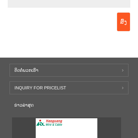
ສົ່ງ
ຕິດ​ຕໍ່​ພວກ​ເຮົາ
INQUIRY FOR PRICELIST
ຂ່າວ​ລ່າ​ສຸດ