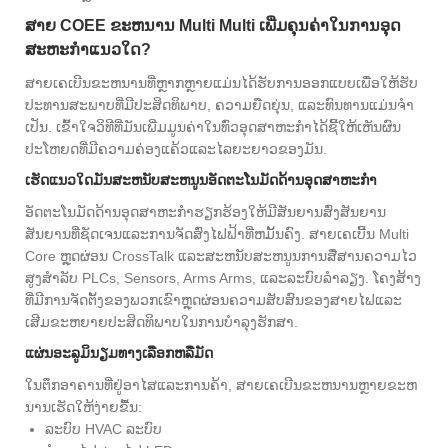
ສາຍ COEE ຂະຫນານ Multi Multi ເພີ່ມຄຸນຄ່າໃນການອຸດ
ສະຫະກໍາແນວໃດ?
ສາຍເຄເບີນຂະຫນານທີ່ຫຼາກຫຼາຍແມ່ນໄດ້ຮັບການອອກແບບເພື່ອໃຫ້ຮັບ
ປະທານສະພາບທີ່ມີປະສິດທິພາບ, ຄວາມຍືດຍຸ່ນ, ແລະທົນທານແມ່ນຈໍາ
ເປັນ. ເຂົ້າໃຈວິທີທີ່ມັນເພີ່ມມູນຄ່າໃນທົ່ວອຸດສາຫະກໍາໄດ້ຊີ້ໃຫ້ເຫັນຜົນ
ປະໂຫຍດທີ່ມີຄວາມຄ່ອງແຄ້ວແລະໄລຍະຍາວຂອງມັນ.
ເຮັດແນວໃດມັນສະຫນັບສະຫນູນອັດຕະໂນມັດດ້ານອຸດສາຫະກໍາ
ອັດຕະໂນມັດດ້ານອຸດສາຫະກໍາຮຽກຮ້ອງໃຫ້ມີສັນຍານສົ່ງສັນຍານ
ສັນຍານທີ່ຊັດເຈນແລະການຈັດສົ່ງໄຟຟ້າທີ່ຫມັ້ນຄົງ. ສາຍເຄເບີ້ນ Multi
Core ຫຼຸດຜ່ອນ CrossTalk ແລະສະຫນັບສະຫນູນການສື່ສານຄວາມໄວ
ສູງສໍາລັບ PLCs, Sensors, Arms Arms, ແລະລະບົບລໍາລຽງ. ໂຄງສ້າງ
ທີ່ມີການຈັດຕັ້ງຂອງພວກເຂົາຫຼຸດຜ່ອນຄວາມສັບສົນຂອງສາຍໄຟແລະ
ເສີມຂະຫຍາຍປະສິດທິພາບໃນການບໍາລຸງຮັກສາ.
ແຜ່ນອະລູມິນຽມທາງເລືອກຫລືມັດ
ໃນຕຶກອາຄານທີ່ຢູ່ອາໄສແລະການຄ້າ, ສາຍເຄເບີນຂະຫນານຫຼາຍຂະຫ
ນານເຮັດໃຫ້ງ່າຍຂື້ນ:
ລະບົບ HVAC ລະບົບ