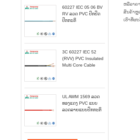
ຫລືລາຄາຕ
60227 IEC 05 06 BV
ສິນຄ້າຫຼ
RV ລວດ PVC ປົກປິດ
ເຮົາທີ່ຜະ
ປົກກະຕິ
3C 60227 IEC 52
(RVV) PVC Insulated
Multi Core Cable
UL AWM 1569 ລວດ
ທອງແດງ PVC ແບບ
ລວດລາຍແບບປົກກະຕິ