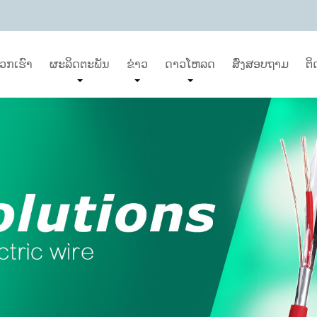
ພວກ​ເຮົາ
ຜະລິດຕະພັນ
ຂ່າວ
ດາວໂຫລດ
ສົ່ງສອບຖາມ
ຕິ