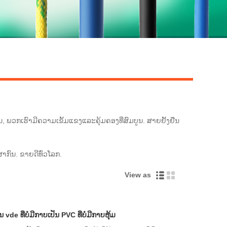
ນ, ພວກເຮົາມີຄວາມເຂັ້ມແຂງແລະຄຸ້ມຄອງທີ່ສົມບູນ. ສາຍຢັ້ງຢືນ
າກົນ. ຂາຍດີທົ່ວໂລກ.
View as
e ທີ່ບໍ່ມີກາບເປັນ PVC ທີ່ບໍ່ມີກາບຫຸ້ມ