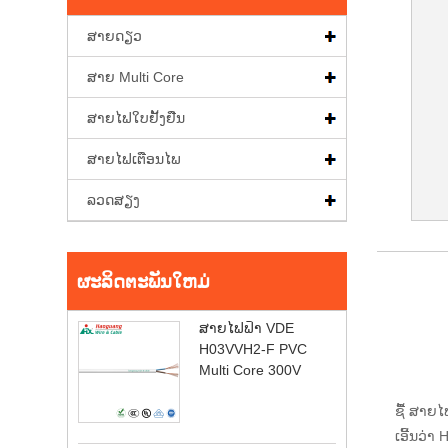
ສາຍດຽວ
ສາຍ Multi Core
ສາຍໄຟໃບຢັ້ງຢືນ
ສາຍໄຟເຕືອນໄພ
ລວດສຽງ
ຜະລິດຕະພັນໃຫມ່
ສາຍໄຟຟ້າ VDE
H03VVH2-F PVC
Multi Core 300V
ຊື້ ສາຍ
ເອີ້ນວ່າ