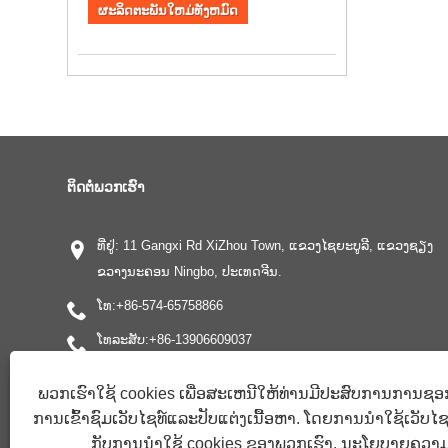
ຜະລິດຕະພັນໃຫມ່ທັງຫມົດ
ຕິດ​ຕໍ່​ພວກ​ເຮົາ
ທີ່ຢູ່: 11 Gangxi Rd XiZhou Town, ແຂວງໄຊຍະບູລີ, ແຂວງຊຽງ
ຂວາງນະຄອນ Ningbo, ປະເທດຈີນ.
ໂທ:
+86-574-65758866
ໂທລະສັບ:
+86-13906609037
ອີເມວ:
info@cnhaog.com
ພວກເຮົາໃຊ້ cookies ເພື່ອສະເຫນີໃຫ້ທ່ານມີປະສົບການການຊອກຫ
ແຟັກ: +86-574-65873659
ການເຂົ້າຊົມເວັບໄຊທ໌ແລະປັບແຕ່ງເນື້ອຫາ. ໂດຍການນໍາໃຊ້ເວັບໄຊທ໌ນ
ກັບການນໍາໃຊ້ cookies ຂອງພວກເຮົາ.
ນະໂຍບາຍຄວາມເ