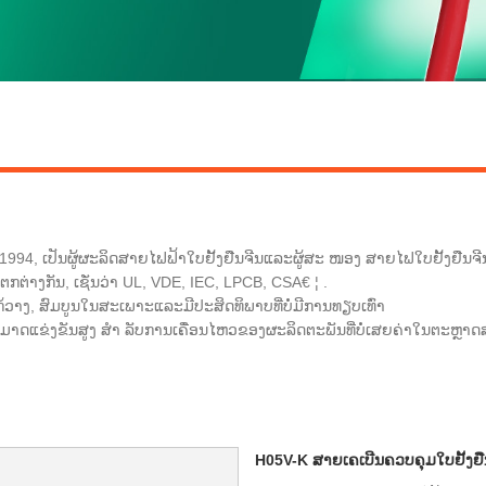
ປີ 1994, ເປັນຜູ້ຜະລິດສາຍໄຟຟ້າໃບຢັ້ງຢືນຈີນແລະຜູ້ສະ ໜອງ ສາຍໄຟໃບຢັ້ງຢືນຈີ
ຕ່າງກັນ, ເຊັ່ນວ່າ UL, VDE, IEC, LPCB, CSA€ ¦ .
້ວາງ, ສົມບູນໃນສະເພາະແລະມີປະສິດທິພາບທີ່ບໍ່ມີການທຽບເທົ່າ
ມາດແຂ່ງຂັນສູງ ສຳ ລັບການເຄື່ອນໄຫວຂອງຜະລິດຕະພັນທີ່ບໍ່ເສຍຄ່າໃນຕະຫຼາດສ
H05V-K ສາຍເຄເບີນຄວບຄຸມໃບຢັ້ງຢືນ vd