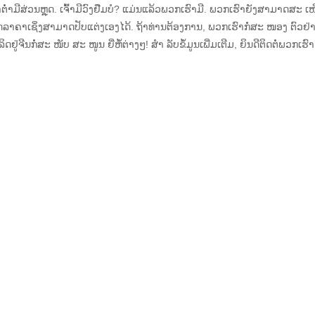
ໍ່າມີສ່ວນຫຼຸດ. ເຈົ້າມີວົງຢືມບໍ? ແມ່ນແລ້ວພວກເຮົາມີ. ພວກເຮົາຍັງສາມາດສະ 
ຸດລາຄາເຊິ່ງສາມາດປັບແຕ່ງເອງໄດ້. ຖ້າທ່ານຕ້ອງການ, ພວກເຮົາກໍ່ສະ ໜອງ ຕົວຢ
ລິດຢູ່ຈີນກໍ່ສະ ໜັບ ສະ ໜູນ ຍີ່ຫໍ້ຕ່າງໆ! ສຳ ລັບຂໍ້ມູນເພີ່ມເຕີມ, ຍິນດີຕິດຕໍ່ພວກເຮົາ