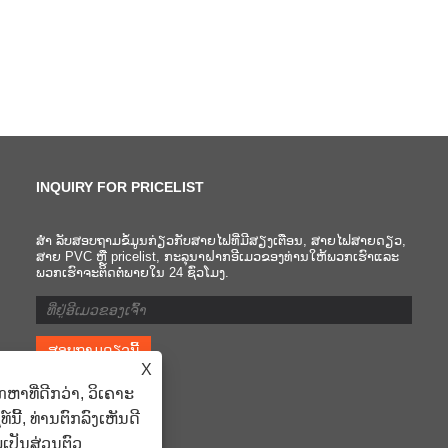
INQUIRY FOR PRICELIST
ສຳ ລັບສອບຖາມຂໍ້ມູນກ່ຽວກັບສາຍໄຟທີ່ມີສຽງເຕືອນ, ສາຍໄຟສາຍດຽວ,
ຄວາມແຕກຕ່າງລະຫວ່າງສາ
ສາຍ PVC ຫຼື pricelist, ກະລຸນາຝາກອີເມວຂອງທ່ານໃຫ້ພວກເຮົາແລະ
ພວກເຮົາຈະຕິດຕໍ່ພາຍໃນ 24 ຊົ່ວໂມງ.
ກັນໄຟແລະສາຍໄຟກັນໄຟແມ່
ຫຍັງ?
2022/05/10
ຄວາມແຕກຕ່າງທີ່ໃຫຍ່ຫຼວງ
X
ລະຫວ່າງສາຍໄຟທີ່ທົນທານຕໍ່ໄຟ
າທີ່ດີກວ່າ, ວິເຄາະ
ແລະສາຍໄຟທີ່ທົນທານຕໍ່ໄຟແມ່
ສາຍທີ່ທົນທານຕໍ່ໄຟມີຊັ້ນ mica
ີ້, ທ່ານຕົກລົງເຫັນດີ
ພິເສດກວ່າສາຍທີ່ທົນທານຕໍ່ໄຟ,
ປັນສ່ວນຕົວ