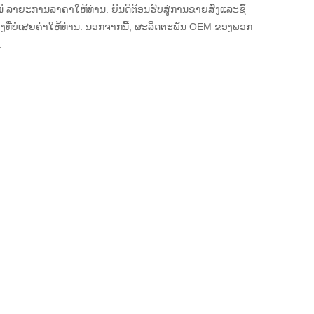
ເໜີ ລາຍະການລາຄາໃຫ້ທ່ານ. ຍິນດີຕ້ອນຮັບສູ່ການຂາຍສົ່ງແລະຊື້
່າງທີ່ບໍ່ເສຍຄ່າໃຫ້ທ່ານ. ນອກຈາກນີ້, ຜະລິດຕະພັນ OEM ຂອງພວກ
.