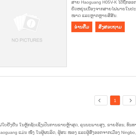
ສາຍ Haoguang H05V-K ໄດ້ຖືກອອກແ
ຍືດຫຍຸ່ນເນື່ອງຈາກສາຍໄຟພາຍໃນປະເທດ
ໜາດ ແລະຫຼາກຫຼາຍສີສັນ.
ອ່ານ​ຕື່ມ
ສົ່ງສອບຖາມ
1
ໄຟໃບຢັ້ງຢືນ ໃນຫຼັກຊັບເຊິ່ງເປັນການຂາຍຫຼ້າສຸດ, ຄຸນນະພາບສູງ, ຂາຍຮ້ອນ, ທ
 Haoguang ແມ່ນ ໜຶ່ງ ໃນຜູ້ຜະລິດ, ຜູ້ສະ ໜອງ ແລະຜູ້ສົ່ງອອກຈາກເມືອງ Ningb