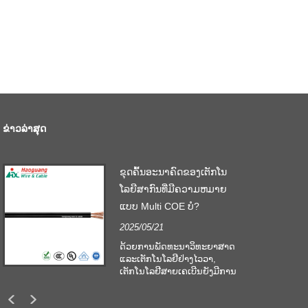
ຂ່າວ​ລ່າ​ສຸດ
ຍ
ຂຸດຄົ້ນອະນາຄົດຂອງເຕັກໂນ
ນ
ໂລຍີສາກົນທີ່ມີຄວາມຫມາຍ
ແບບ Multi COE ບໍ?
2025/05/21
ດ້ວຍການພັດທະນາວິທະຍາສາດ
ແລະເຕັກໂນໂລຢີຢ່າງໄວວາ,
ນ
ເຕັກໂນໂລຢີສາຍເຄເບີນຍັງມີການ
ພັດທະນາຢ່າງໄວວາເພື່ອປັບຕົວ
ເຂົ້າກັບລະບົບການສື່ສານຂໍ້ມູນທີ່