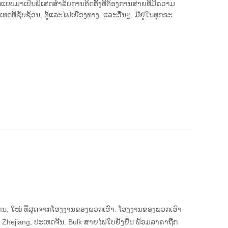
ບບມາເປັນພິເສດສໍາລັບການຕິດຕັ້ງທີ່ຕ້ອງການສາຍທີ່ມີຄວາມ
ທີ່ຊັບຊ້ອນ, ຕູ້ແລະໄຟເຍືອງທາງ. ແລະ​ອື່ນໆ. ມີຢູ່ໃນທຸກຂະ
ົນທານ, ໃໝ່ ທີ່ສຸດຈາກໂຮງງານຂອງພວກເຮົາ. ໂຮງງານຂອງພວກເຮົາ
o, Zhejiang, ປະເທດຈີນ. Bulk ສາຍໄຟໃບຢັ້ງຢືນ ພ້ອມລາຄາຖືກ