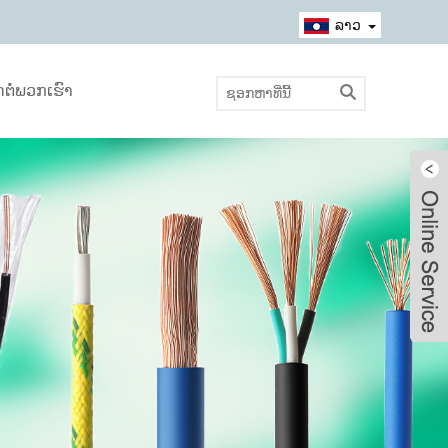
ລາວ
ດຕໍ່ພວກເຮົາ
Live