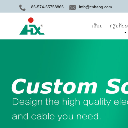
+86-574-65758866
info@cnhaog.com
ເຮືອນ
ກ່ຽວ​ກັບ​