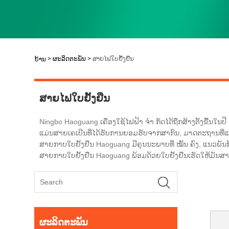
>
ຜະລິດຕະພັນ
>
ສາຍໄຟໃບຢັ້ງຢືນ
ບ້ານ
ສາຍໄຟໃບຢັ້ງຢືນ
Ningbo Haoguang ເຄື່ອງໃຊ້ໄຟຟ້າ ຈຳ ກັດໄດ້ຖືກສ້າງຕັ້ງຂື້ນໃນ
ແມ່ນສາຍເຄເບີນທີ່ໄດ້ຮັບການຍອມຮັບຈາກສາກົນ, ມາດຕະຖານທີ່ແຕກ
ສາຍກາບໃບຢັ້ງຢືນ Haoguang ມີຄຸນນະພາບທີ່ ໝັ້ນ ຄົງ, ແນວພັນກ
ສາຍກາບໃບຢັ້ງຢືນ Haoguang ພ້ອມດ້ວຍໃບຢັ້ງຢືນເຮັດໃຫ້ມັນສາ
ຜະລິດຕະພັນ