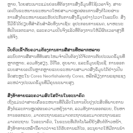
ຫຼາຍ, ໂດຍສະເພາະແມ່ນບ່ອນທີ່ຕ້ອງການສົ່ງຂໍ້ມູນທີ່ໃຊ້ເວລາຈິງ. ສາຍ
ເຄເບີນຂະຫນານຂະຫນາດໃຫຍ່ສາມາດຫຼຸດຜ່ອນການສົ່ງຕໍ່ໂດຍຜ່ານ
ການສົ່ງຕໍ່ຂະຫນານແລະຮັບປະກັນການສົ່ງຂໍ້ມູນຢ່າງໄວວາໃນລະບົບ. ສິ່ງ
ນີ້ມີຂໍ້ໄດ້ປຽບທີ່ສໍາຄັນສໍາລັບທົ່ງນາເຊັ່ນ: ອຸປະກອນການແພດ, ພາຫະນະ
ທີ່ເປັນເອກະລາດ, ແລະຄວາມເປັນຈິງແລ້ວທີ່ຕ້ອງການໃຫ້ມີຜົນເວລາສູງທີ່
ແທ້ຈິງ.
ປັບຕົວເຂົ້າກັບຄວາມຕ້ອງການການສື່ສານທີ່ຫລາກຫລາຍ
ລະບົບການສື່ສານທີ່ທັນສະໄຫມຈໍາເປັນຕ້ອງໄດ້ຈັດການກັບປະເພດຂໍ້ມູນທີ່
ຫຼາກຫຼາຍ, ລວມທັງສຽງ, ວີດີໂອ, ຮູບພາບ, ແລະຂໍ້ມູນເຊັນເຊີ. ການອອກ
ແບບສາຍເຄເບີນຫຼາກຫຼາຍແບບຂະຫນານສາມາດສົ່ງຂໍ້ມູນໄດ້ຢ່າງເປັນ
ອິດສະຫຼະໃນ Cores Neorfishalently Cores, ຫລີກລ້ຽງການແຊກແຊງ
ລະຫວ່າງປະເພດຂໍ້ມູນທີ່ມີຄຸນນະພາບສູງ.
ສິ່ງທ້າທາຍແລະຄວາມສົດໃສດ້ານໃນອະນາຄົດ
ເຖິງແມ່ນວ່າສາຍເຄື່ອຂະຫນານທີ່ດີເລີດໃນການປັບປຸງປະສິດທິພາບການ
ສົ່ງຕໍ່ແລະການຫຼຸດຜ່ອນຄວາມຫຍຸ້ງຍາກ, ລວມທັງການອອກແບບ, ບັນຫາ
ການອອກແບບ, ມາດຕະຖານແລະມາດຕະຖານແລະມາດຕະຖານແລະ
ມາດຕະຖານ. ໃນອະນາຄົດ, ໃນຂະນະທີ່ເຕັກໂນໂລຢີຍັງສືບຕໍ່ກ້າວຫນ້າ,
ສິ່ງທ້າທາຍເຫລົ່ານີ້ຄາດວ່າຈະໄດ້ຮັບການແກ້ໄຂ, ອະນຸຍາດໃຫ້ມີການນໍາ