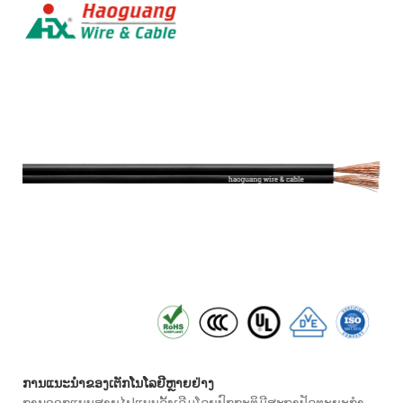
ການແນະນໍາຂອງ
ເຕັກໂນໂລຢີຫຼາຍຢ່າງ
ການອອກແບບສາຍໄຟແບບດັ້ງເດີມໂດຍປົກກະຕິມີສະຖາປັດຕະຍະກໍາ