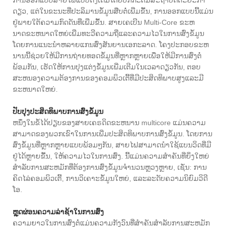
ດຽວ, ແຕ່ໃນຂະນະທີ່ປະລິມານຂໍ້ມູນສືບຕໍ່ເພີ່ມຂື້ນ, ການອອກແບບນີ້ແມ່ນ
ຢູ່ພາຍໃຕ້ຄວາມກົດດັນທີ່ເພີ່ມຂື້ນ. ສາຍເຄເບີນ Multi-Core ຂະຫ
ນາດຂະຫນາດໃຫຍ່ເພີ່ມທະວີຄວາມຖີ່ແລະຄວາມໄວໃນການສົ່ງຂໍ້ມູນ
ໂດຍການແນະນໍາຫລາຍແກນສົ່ງສັນຍານເອກະລາດ. ໂຄງປະກອບຂະຫ
ນານນີ້ຊ່ວຍໃຫ້ມີການຖ່າຍທອດຂໍ້ມູນທີ່ຫຼາກຫຼາຍເພື່ອໃຫ້ມີການສົ່ງຕໍ່
ພ້ອມກັນ, ເຮັດໃຫ້ການປຸງແຕ່ງຂໍ້ມູນເພີ່ມເຕີມໃນເວລາດຽວກັນ, ຕອບ
ສະຫນອງຄວາມຕ້ອງການຂອງຄອມພິວເຕີ້ທີ່ມີປະສິດທິພາບສູງແລະມີ
ຂະຫນາດໃຫຍ່.
ປັບປຸງປະສິດທິພາບການສົ່ງຂໍ້ມູນ
ຫນຶ່ງໃນຂໍ້ໄດ້ປຽບຂອງສາຍເຄຣດິດຂະຫນານ multicore ແມ່ນຄວາມ
ສາມາດຂອງພວກເຂົາໃນການເພີ່ມປະສິດທິພາບການສົ່ງຂໍ້ມູນ. ໂດຍການ
ສົ່ງຂໍ້ມູນທີ່ຫຼາກຫຼາຍແບບພ້ອມໆກັນ, ສາຍໄຟສາມາດນໍາໃຊ້ແບນວິດທີ່ມີ
ຢູ່ໄດ້ຫຼາຍຂື້ນ, ໃຫ້ຄວາມໄວໃນການສົ່ງ. ນີ້ແມ່ນຄວາມສໍາຄັນທີ່ຍິ່ງໃຫຍ່
ສໍາລັບການສະຫມັກທີ່ຕ້ອງການສົ່ງຂໍ້ມູນຈໍານວນຫຼວງຫຼາຍ, ເຊັ່ນ: ການ
ຄິດໄລ່ຄອມພິວເຕີ້, ການວິເຄາະຂໍ້ມູນໃຫຍ່, ແລະລະດັບຄວາມນິຍົມວິດີ
ໂອ.
ຫຼຸດຜ່ອນຄວາມລ່າຊ້າໃນການສົ່ງ
ຄວາມຍາວໃນການສົ່ງຕໍ່ແມ່ນຄວາມກັງວົນທີ່ສໍາຄັນສໍາລັບການສະຫມັກ