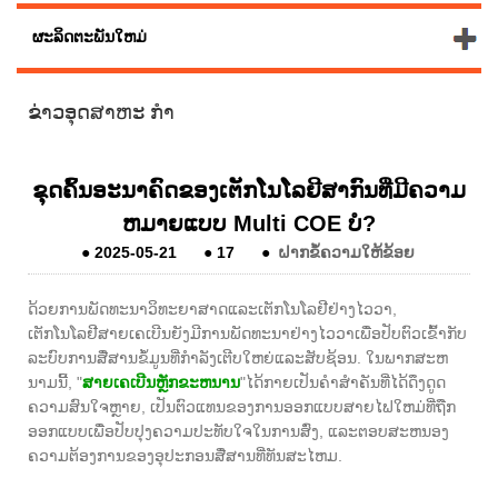
ຜະລິດຕະພັນໃຫມ່
ຂ່າວອຸດສາຫະ ກຳ
ຂຸດຄົ້ນອະນາຄົດຂອງເຕັກໂນໂລຍີສາກົນທີ່ມີຄວາມ
ຫມາຍແບບ Multi COE ບໍ?
●
2025-05-21
●
17
●
ຝາກຂໍ້ຄວາມໃຫ້ຂ້ອຍ
ດ້ວຍການພັດທະນາວິທະຍາສາດແລະເຕັກໂນໂລຢີຢ່າງໄວວາ,
ເຕັກໂນໂລຢີສາຍເຄເບີນຍັງມີການພັດທະນາຢ່າງໄວວາເພື່ອປັບຕົວເຂົ້າກັບ
ລະບົບການສື່ສານຂໍ້ມູນທີ່ກໍາລັງເຕີບໃຫຍ່ແລະສັບຊ້ອນ. ໃນພາກສະຫ
ນາມນີ້, "
ສາຍເຄເບີນຫຼັກຂະຫນານ
"ໄດ້ກາຍເປັນຄໍາສໍາຄັນທີ່ໄດ້ດຶງດູດ
ຄວາມສົນໃຈຫຼາຍ, ເປັນຕົວແທນຂອງການອອກແບບສາຍໄຟໃຫມ່ທີ່ຖືກ
ອອກແບບເພື່ອປັບປຸງຄວາມປະທັບໃຈໃນການສົ່ງ, ແລະຕອບສະຫນອງ
ຄວາມຕ້ອງການຂອງອຸປະກອນສື່ສານທີ່ທັນສະໄຫມ.