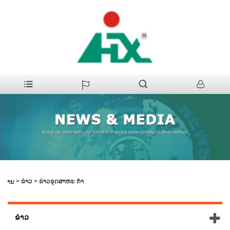
>
ຂ່າວ
>
ຂ່າວອຸດສາຫະ ກຳ
ບ້ານ
ຂ່າວ