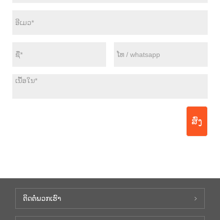
ສົ່ງ
ຕິດ​ຕໍ່​ພວກ​ເຮົາ