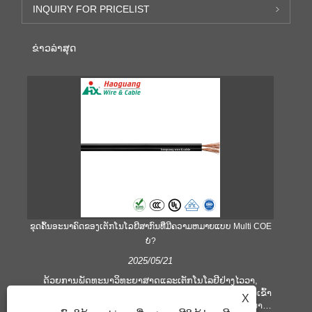
INQUIRY FOR PRICELIST
ຂ່າວ​ລ່າ​ສຸດ
ຂຸດຄົ້ນອະນາຄົດຂອງເຕັກໂນໂລຍີສາກົນທີ່ມີຄວາມຫມາຍແບບ Multi COE
ບໍ?
2025/05/21
ໃຊ
ນ
ດ້ວຍການພັດທະນາວິທະຍາສາດແລະເຕັກໂນໂລຢີຢ່າງໄວວາ,
ພ້ອມ
ເຕັກໂນໂລຢີສາຍເຄເບີນຍັງມີການພັດທະນາຢ່າງໄວວາເພື່ອປັບຕົວເຂົ້າ
X
ສາຍ
ກັບລະບົບການສື່ສານຂໍ້ມູນທີ່ກໍາລັງເຕີບໃຫຍ່ແລະສັບຊ້ອນ. ໃນພາກ