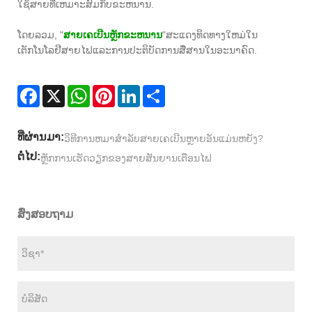
ໃຊ້ສາຍທີ່ເຫມາະສົມກັບຂະຫນານ.
ໂດຍລວມ, "
ສາຍເຄເບີນຫຼັກຂະຫນານ
"ສະແດງທິດທາງໃຫມ່ໃນ
ເຕັກໂນໂລຢີສາຍໄຟແລະການປະຕິບັດການສື່ສານໃນອະນາຄົດ.
Facebook
X
WhatsApp
Pinterest
LinkedIn
Share
ທີ່ຜ່ານມາ:
ວິທີການຫມາສໍາລັບສາຍເຄເບີນຫຼາຍອັນແມ່ນຫຍັງ?
ຕໍ່ໄປ:
ຫຼັກການເຮັດວຽກຂອງສາຍສັນຍານເຕືອນໄຟ
ສົ່ງສອບຖາມ