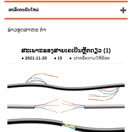
ຜະລິດຕະພັນໃຫມ່
ຂ່າວອຸດສາຫະ ກຳ
ສະ​ເພາະ​ຂອງ​ສາຍ​ເຄ​ເບີນ​ຫຼັກ​ດຽວ (1​)
●
2021-11-20
●
15
●
ຝາກຂໍ້ຄວາມໃຫ້ຂ້ອຍ