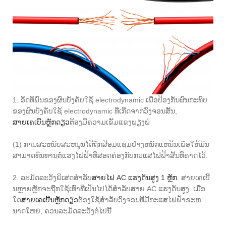
1. ອິດທິພົນຂອງຜົນບັງຄັບໃຊ້ electrodynamic ເພື່ອປ້ອງກັນຜົນກະທົບ
ຂອງຜົນບັງຄັບໃຊ້ electrodynamic ທີ່ເກີດຈາກວົງຈອນສັ້ນ,
ສາຍເຄເບີນຫຼັກດຽວ
ຕ້ອງມີຄວາມເຂັ້ມແຂງພຽງພໍ
(1) ການສະຫນັບສະຫນູນໄດ້ຖືກສ້ອມແຊມຢ່າງຫນັກແຫນ້ນເພື່ອໃຫ້ມັນ
ສາມາດທົນທານຕໍ່ແຮງໄຟຟ້າທີ່ສອດຄ່ອງກັບກະແສໄຟຟ້າສັ້ນທີ່ຄາດໄວ້.
2. ລະມັດລະວັງພິເສດສໍາລັບ
ສາຍໄຟ AC ແຮງດັນສູງ 1 ຫຼັກ
. ສາຍເຄເບີ້
ນຫຼາຍຫຼັກຈະຖືກໃຊ້ເທົ່າທີ່ເປັນໄປໄດ້ສໍາລັບສາຍ AC ແຮງດັນສູງ. ເມື່ອ​
ໃດ​
ສາຍເຄເບີ້ນຫຼັກດຽວ
ຕ້ອງໃຊ້ສໍາລັບວົງຈອນທີ່ມີກະແສໄຟຟ້າຂະຫ
ນາດໃຫຍ່, ຄວນລະມັດລະວັງຕໍ່ໄປນີ້