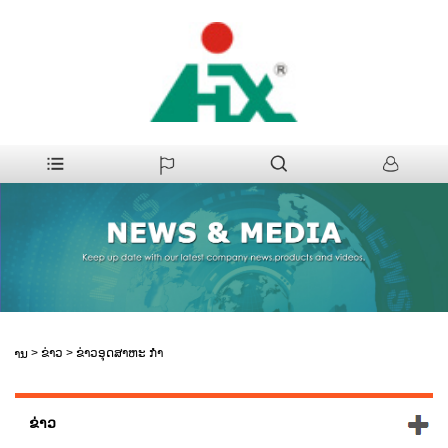
>
ຂ່າວ
>
ຂ່າວອຸດສາຫະ ກຳ
ບ້ານ
ຂ່າວ