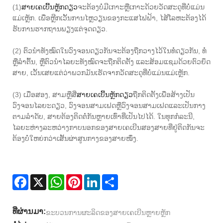
(1)
ສາຍເຄເບີ້ນຫຼັກດຽວ
ຈະຕ້ອງບໍ່ມີເກາະຫຼືເກາະດ້ວຍວັດສະດຸທີ່ບໍ່ແມ່ນ
ແມ່ເຫຼັກ. ເພື່ອຫຼີກເວັ້ນການໄຫຼວຽນຂອງກະແສໄຟຟ້າ, ໄສ້ໂລຫະຕ້ອງໄດ້
ຮັບການຮາກຖານພຽງແຕ່ຈຸດດຽວ.
(2) ຕົວນໍາທັງໝົດໃນວົງຈອນດຽວກັນຈະຕ້ອງຖືກວາງໄວ້ໃນທໍ່ດຽວກັນ, ທໍ່
ຫຼືລໍາຕົ້ນ, ຫຼືຕົວນໍາໄລຍະທັງໝົດຈະຖືກຕິດຕັ້ງ ແລະສ້ອມແຊມດ້ວຍຕົວຍຶດ
ສາຍ, ເວັ້ນເສຍແຕ່ວ່າພວກມັນເຮັດຈາກວັດສະດຸທີ່ບໍ່ແມ່ນແມ່ເຫຼັກ.
(3) ເມື່ອສອງ, ສາມຫຼືສີ່
ສາຍເຄເບີ້ນຫຼັກດຽວ
ຖືກຕິດຕັ້ງເພື່ອສ້າງເປັນ
ວົງຈອນໄລຍະດຽວ, ວົງຈອນສາມເຟດຫຼືວົງຈອນສາມເຟດແລະເປັນກາງ
ຕາມລໍາດັບ, ສາຍຕ້ອງຕິດຕໍ່ກັນຫຼາຍເທົ່າທີ່ເປັນໄປໄດ້. ໃນທຸກກໍລະນີ,
ໄລຍະຫ່າງລະຫວ່າງກາບນອກຂອງສາຍເຄເບີນສອງສາຍທີ່ຢູ່ຕິດກັນຈະ
ຕ້ອງບໍ່ໃຫຍ່ກວ່າເສັ້ນຜ່າສູນກາງຂອງສາຍໜຶ່ງ.
Facebook
X
WhatsApp
Pinterest
LinkedIn
Share
ທີ່ຜ່ານມາ:
ຂະບວນການຜະລິດຂອງສາຍເຄເບີນຫຼາຍຫຼັກ