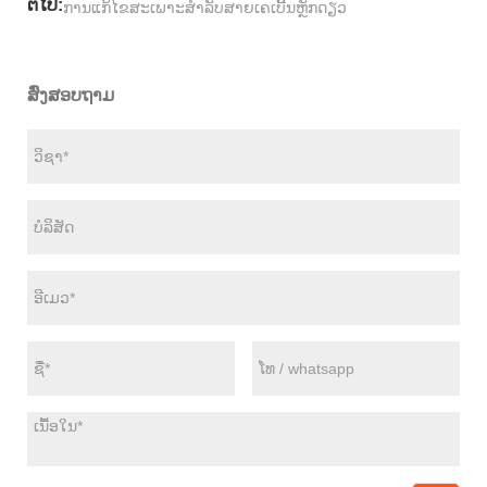
ຕໍ່ໄປ:
ການແກ້ໄຂສະເພາະສໍາລັບສາຍເຄເບີ້ນຫຼັກດຽວ
ສົ່ງສອບຖາມ